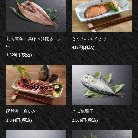
北海道産 真ほっけ開き 大
とうふホエイさけ
中
432円(税込)
1,620円(税込)
函館産 真いか
さば魚醤干し
1,944円(税込)
2,376円(税込)