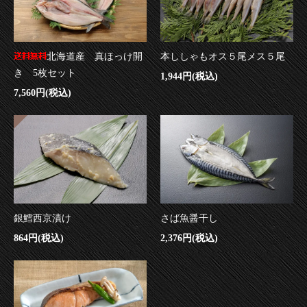
北海道産 真ほっけ開
本ししゃもオス５尾メス５尾
き 5枚セット
1,944円(税込)
7,560円(税込)
銀鱈西京漬け
さば魚醤干し
864円(税込)
2,376円(税込)