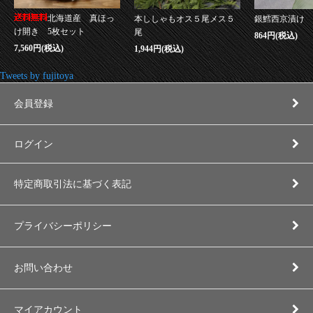
北海道産 真ほっ
本ししゃもオス５尾メス５
銀鱈西京漬け
け開き 5枚セット
尾
864円(税込)
7,560円(税込)
1,944円(税込)
Tweets by fujitoya
会員登録
ログイン
特定商取引法に基づく表記
プライバシーポリシー
お問い合わせ
マイアカウント