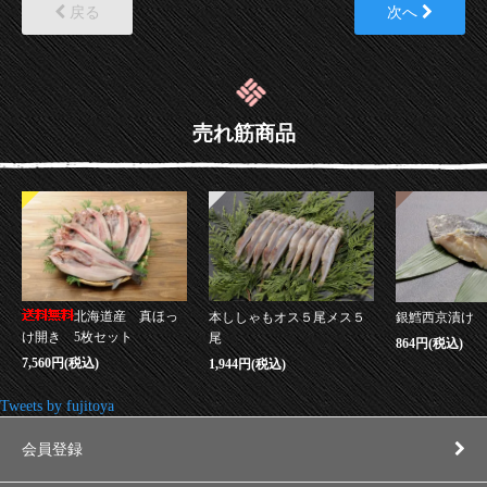
戻る
次へ
売れ筋商品
北海道産 真ほっ
本ししゃもオス５尾メス５
銀鱈西京漬け
け開き 5枚セット
尾
864円(税込)
7,560円(税込)
1,944円(税込)
Tweets by fujitoya
会員登録