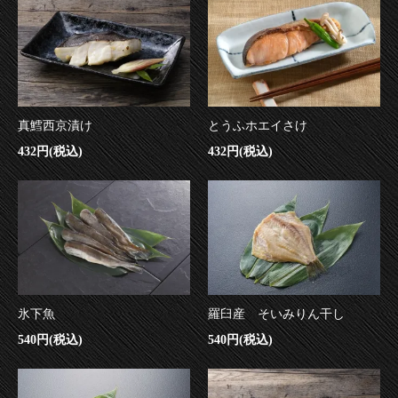
真鱈西京漬け
とうふホエイさけ
432円(税込)
432円(税込)
氷下魚
羅臼産 そいみりん干し
540円(税込)
540円(税込)